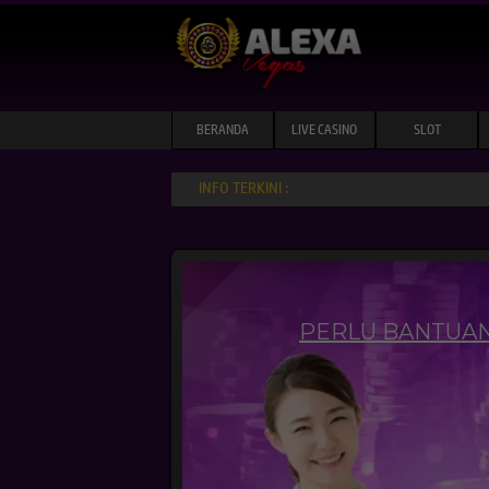
BERANDA
LIVE CASINO
SLOT
INFO TERKINI :
PERLU BANTUA