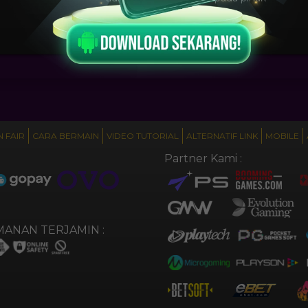
ketiga sekalipun.
 FAIR
CARA BERMAIN
VIDEO TUTORIAL
ALTERNATIF LINK
MOBILE
Partner Kami :
ANAN TERJAMIN :