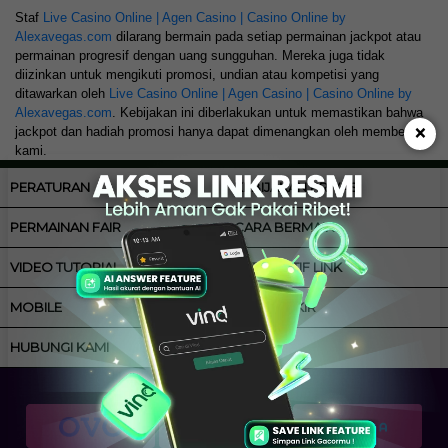
Staf
Live Casino Online | Agen Casino | Casino Online by
Alexavegas.com
dilarang bermain pada setiap permainan jackpot atau
permainan progresif dengan uang sungguhan. Mereka juga tidak
diizinkan untuk mengikuti promosi, undian atau kompetisi yang
ditawarkan oleh
Live Casino Online | Agen Casino | Casino Online by
Alexavegas.com
. Kebijakan ini diberlakukan untuk memastikan bahwa
×
jackpot dan hadiah promosi hanya dapat dimenangkan oleh member
kami.
PERATURAN
KEBIJAKAN PRIVASI
PERMAINAN FAIR
CARA BERMAIN
VIDEO TUTORIAL
ALTERNATIF LINK
MOBILE
ANTI BLOKIR
HUBUNGI KAMI
Cara Pembayaran: