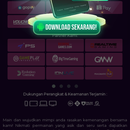
Partner Kami:
Dukungan Perangkat & Keamanan Terjamin :
Main dan wujudkan mimpi anda rasakan kemenangan bersama
kami! Nikmati permainan yang asik dan seru serta dapatkan