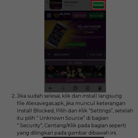
Jika sudah selesai, klik dan install langsung
file
Alexavegas.apk
, jika muncul keterangan
Install Blocked, Pilih dan Klik “
Settings
”, setelah
itu pilih “
Unknown Source
” di bagian
“
Security
”, Centang/Klik pada bagian seperti
yang dilingkari pada gambar dibawah ini.