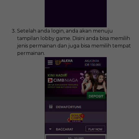
Setelah anda login, anda akan menuju
tampilan lobby game. Disini anda bisa memilih
jenis permainan dan juga bisa memilih tempat
permainan.