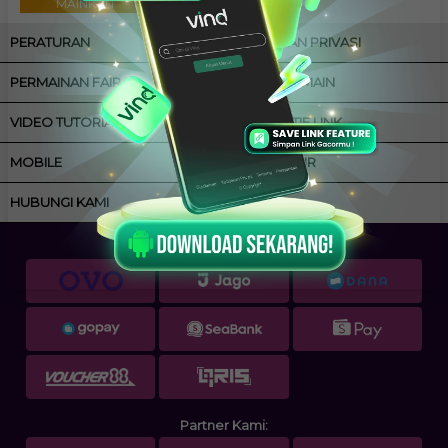
MAINKAN
MAINKAN
PERATURAN
KEBIJAKAN PRIVASI
PERMAINAN FAIR
CARA BERMAIN
VIDEO TUTORIAL
ALTERNATIF LINK
MOBILE
ANTI BLOKIR
HUBUNGI KAMI
Cara Pembayaran:
Partner Kami: