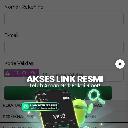
Nomor Rekening
E-mail
×
Kode Validasi
PROSES
PERATURAN
KEBIJAKAN PRIVASI
PERMAINAN FAIR
CARA BERMAIN
VIDEO TUTORIAL
ALTERNATIF LINK