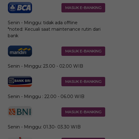
MASUK E-BANKING
Senin - Minggu: tidak ada offline
*noted: Kecuali saat maintenance rutin dari
bank
MASUK E-BANKING
Senin - Minggu: 23.00 - 02.00 WIB
MASUK E-BANKING
Senin - Minggu : 22.00 - 06.00 WIB
MASUK E-BANKING
Senin - Minggu: 01.30- 03.30 WIB