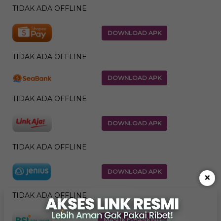
TIDAK ADA OFFLINE
DOWNLOAD APK
TIDAK ADA OFFLINE
DOWNLOAD APK
TIDAK ADA OFFLINE
DOWNLOAD APK
TIDAK ADA OFFLINE
DOWNLOAD APK
×
TIDAK ADA OFFLINE
MASUK E-BANKING