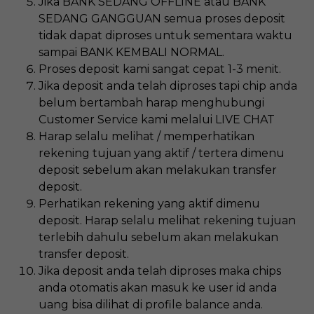
Jika BANK SEDANG OFFLINE atau BANK
SEDANG GANGGUAN semua proses deposit
tidak dapat diproses untuk sementara waktu
sampai BANK KEMBALI NORMAL.
Proses deposit kami sangat cepat 1-3 menit.
Jika deposit anda telah diproses tapi chip anda
belum bertambah harap menghubungi
Customer Service kami melalui LIVE CHAT
Harap selalu melihat / memperhatikan
rekening tujuan yang aktif / tertera dimenu
deposit sebelum akan melakukan transfer
deposit.
Perhatikan rekening yang aktif dimenu
deposit. Harap selalu melihat rekening tujuan
terlebih dahulu sebelum akan melakukan
transfer deposit.
Jika deposit anda telah diproses maka chips
anda otomatis akan masuk ke user id anda
uang bisa dilihat di profile balance anda.